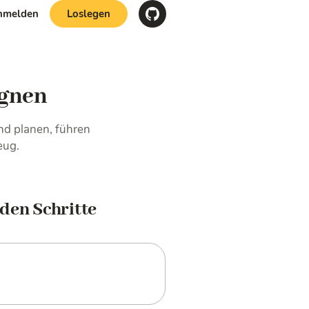
nmelden
Loslegen
gnen
nd planen, führen
eug.
nden Schritte